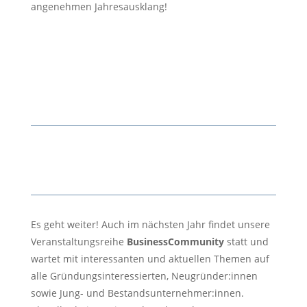
angenehmen Jahresausklang!
Abmunity BRB | HVL – Finanzierung, Fördermittel,
Bankengespräch (ihk-potsdam.de)
Es geht weiter! Auch im nächsten Jahr findet unsere
Veranstaltungsreihe
BusinessCommunity
statt und
wartet mit interessanten und aktuellen Themen auf
alle Gründungsinteressierten, Neugründer:innen
sowie Jung- und Bestandsunternehmer:innen.