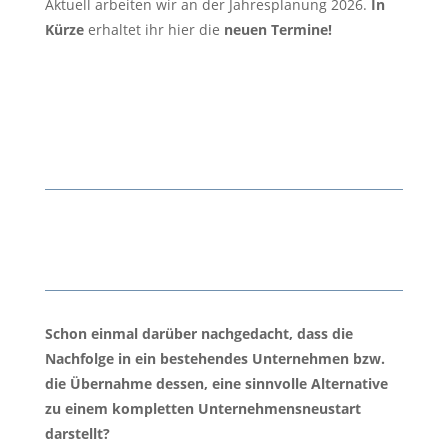
Aktuell arbeiten wir an der Jahresplanung 2026.
In
Kürze
erhaltet ihr hier die
neuen Termine!
B
RB |
HVL – Finanzierung, Fördermittel, Bankengespräch
(ihk-potsdam.de)
Schon einmal darüber nachgedacht, dass die
Nachfolge in ein bestehendes Unternehmen bzw.
die Übernahme dessen, eine sinnvolle Alternative
zu einem kompletten Unternehmensneustart
darstellt?